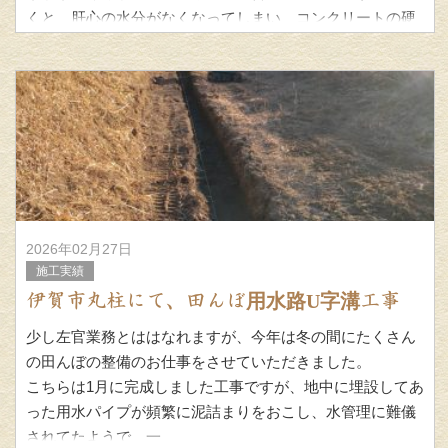
くと、肝心の水分がなくなってしまい、コンクリートの硬
化不良となってし
2026年02月27日
施工実績
伊賀市丸柱にて、田んぼ用水路U字溝工事
少し左官業務とははなれますが、今年は冬の間にたくさん
の田んぼの整備のお仕事をさせていただきました。
こちらは1月に完成しました工事ですが、地中に埋設してあ
った用水パイプが頻繁に泥詰まりをおこし、水管理に難儀
されてたようで、一