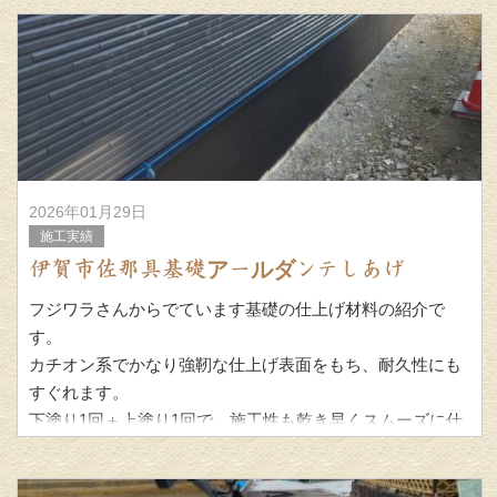
2026年01月29日
施工実績
伊賀市佐那具基礎アールダンテしあげ
フジワラさんからでています基礎の仕上げ材料の紹介で
す。
カチオン系でかなり強靭な仕上げ表面をもち、耐久性にも
すぐれます。
下塗り1回＋上塗り1回で、施工性も乾き早くスムーズに仕
事がすすみます。
基本、石材