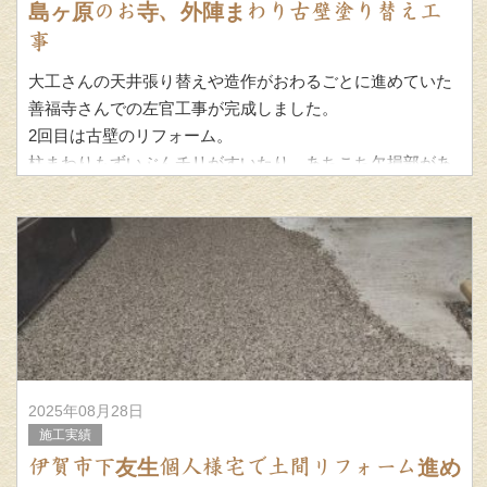
島ヶ原のお寺、外陣まわり古壁塗り替え工
事
大工さんの天井張り替えや造作がおわるごとに進めていた
善福寺さんでの左官工事が完成しました。
2回目は古壁のリフォーム。
柱まわりもずいぶんチリがすいたり、あちこち欠損部があ
ったりと、下地の修繕に大変でしたが、今回は
2025年08月28日
施工実績
伊賀市下友生個人様宅で土間リフォーム進め