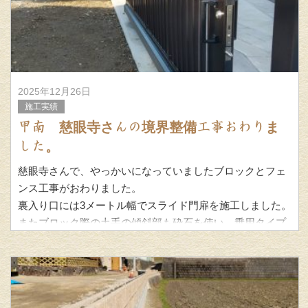
2025年12月26日
施工実績
甲南 慈眼寺さんの境界整備工事おわりま
した。
慈眼寺さんで、やっかいになっていましたブロックとフェ
ンス工事がおわりました。
裏入り口には3メートル幅でスライド門扉を施工しました。
またブロック際の土手の傾斜部も砕石を使い、乗用タイプ
の草刈機が使える角度まで傾斜