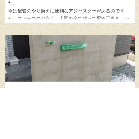
た。
今は配管のやり換えに便利なアジャスターがあるのです
が、スペースの都合上、土間を全て破って配管工事をしか
えたほうが早く
2025年05月30日
施工実績
門塀ジョリパット虫食いしあげ
電話問い合わせ
メール問い合わせ
黒いジョリパットを使い、虫食い表情で仕上げの依頼をい
ただきました。
ブロック躯体にポリマーセメントモルタルで中塗りを施し