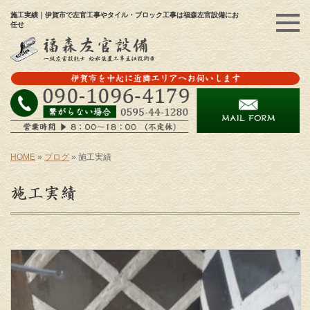
施工実績｜伊賀市で左官工事やタイル・ブロック工事は福森左官設備にお
任せ
HOME
»
ブログ
»
施工実績
施工実績