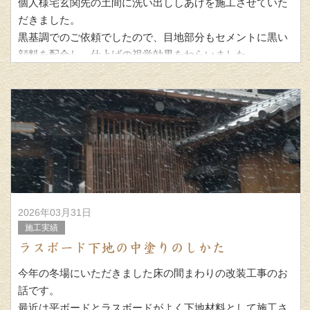
個人様宅玄関先の土間に洗い出ししあげを施工させていた
だきました。
黒基調でのご依頼でしたので、目地部分もセメントに黒い
顔料を配合し、仕上げの視覚効果をねらいました。
やはり、というか案の定 冬場のことで凍てつき対策
2026年03月31日
施工実績
ラスボード下地の中塗りのしかた
今年の冬場にいただきました床の間まわりの改装工事のお
話です。
最近は平ボードとラスボードがよく下地材料として施工さ