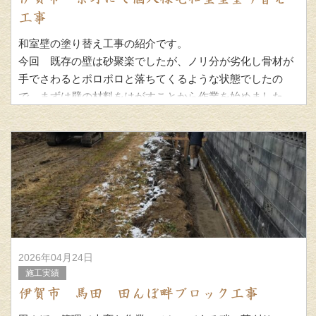
工事
和室壁の塗り替え工事の紹介です。
今回 既存の壁は砂聚楽でしたが、ノリ分が劣化し骨材が
手でさわるとポロポロと落ちてくるような状態でしたの
で、まずは壁の材料をはがすことから作業を始めました。
下塗り調整材で下地をつく
2026年04月24日
施工実績
伊賀市 馬田 田んぼ畔ブロック工事