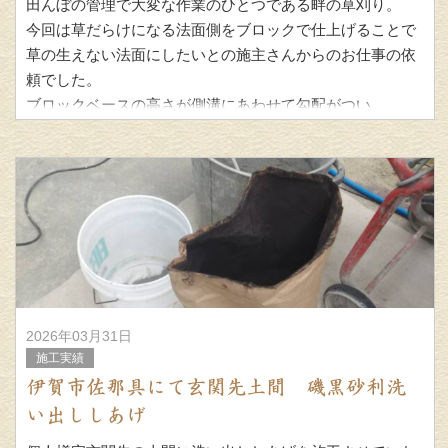
田んぼの管理で大変な作業のひとつである畔の草刈り。
今回は草だらけになる法面側をブロックで仕上げることで
草の生えない法面にしたいとの施主さんからのお仕事の依
頼でした。
ブロックベースの高さが側溝にあわせて勾配がつい
2026年03月31日
施工実績
伊賀市佐那具にて玄関先土間 磯黒砂利洗
い出ししあげ