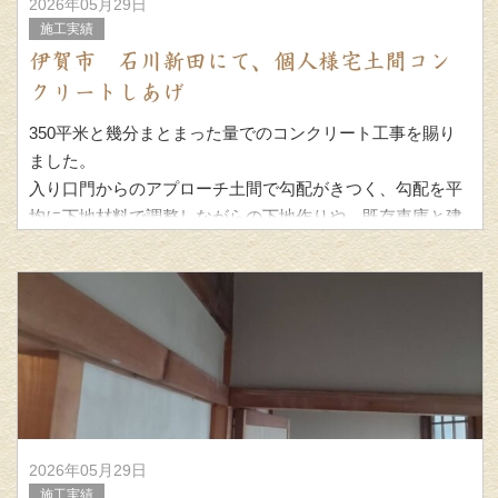
2026年05月29日
施工実績
伊賀市 石川新田にて、個人様宅土間コン
クリートしあげ
350平米と幾分まとまった量でのコンクリート工事を賜り
ました。
入り口門からのアプローチ土間で勾配がきつく、勾配を平
均に下地材料で調整しながらの下地作りや、既存車庫と建
屋からの雨水の終いに気をつかいましたが、型枠で溝を作
るな
2026年05月29日
施工実績