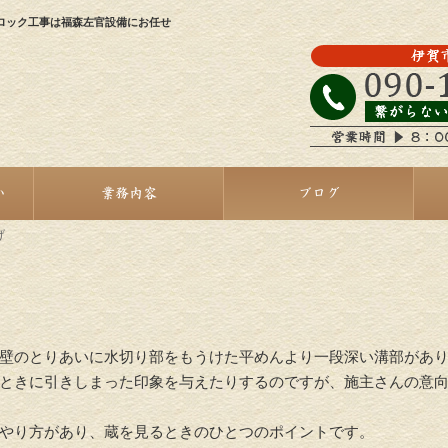
ロック工事は福森左官設備にお任せ
い
業務内容
ブログ
げ
壁のとりあいに水切り部をもうけた平めんより一段深い溝部があ
ときに引きしまった印象を与えたりするのですが、施主さんの意
やり方があり、蔵を見るときのひとつのポイントです。