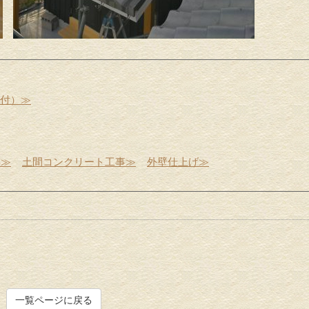
受付）≫
事≫
土間コンクリート工事≫
外壁仕上げ≫
一覧ページに戻る