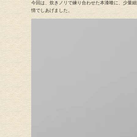
今回は、炊きノリで練り合わせた本漆喰に、少量細
情でしあげました。
動
画
プ
レ
ー
ヤ
ー