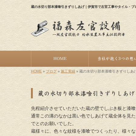
蔵の水切り部本漆喰引きずりしあげ｜伊賀市で左官工事やタイル・ブ
HOME
当社が抱く3つの想
HOME
»
ブログ
»
施工実績
»
蔵の水切り部本漆喰引きずりしあ
蔵の水切り部本漆喰引きずりしあげ
先程紹介させていただいた蔵の壁でしぶき板と漆喰
通常この溝のなかは黒い色でしあげて蔵全体を見た
でとのお願いでした。
蔵様々に、色々な紋様を漆喰でつくったり、様々な