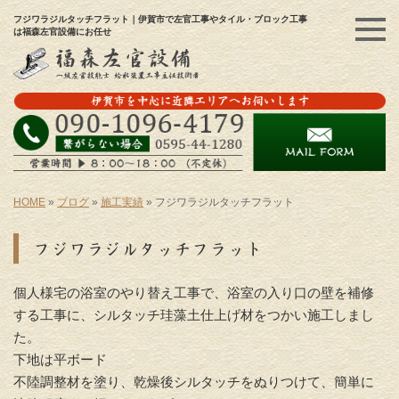
フジワラジルタッチフラット｜伊賀市で左官工事やタイル・ブロック工事
は福森左官設備にお任せ
HOME
»
ブログ
»
施工実績
»
フジワラジルタッチフラット
フジワラジルタッチフラット
個人様宅の浴室のやり替え工事で、浴室の入り口の壁を補修
する工事に、シルタッチ珪藻土仕上げ材をつかい施工しまし
た。
下地は平ボード
不陸調整材を塗り、乾燥後シルタッチをぬりつけて、簡単に