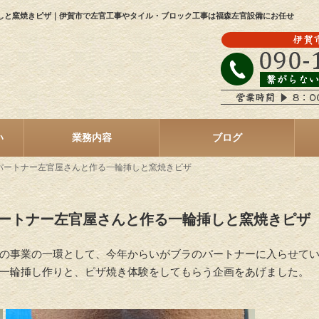
しと窯焼きピザ｜伊賀市で左官工事やタイル・ブロック工事は福森左官設備にお任せ
い
業務内容
ブログ
パートナー左官屋さんと作る一輪挿しと窯焼きピザ
ートナー左官屋さんと作る一輪挿しと窯焼きピザ
の事業の一環として、今年からいがブラのパートナーに入らせて
一輪挿し作りと、ピザ焼き体験をしてもらう企画をあげました。