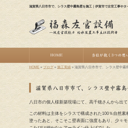
滋賀県八日市市で、シラス壁中霧島壁を施工｜伊賀市で左官工事やタ
HOME
当社が抱く3つの想
HOME
»
ブログ
»
施工実績
»
滋賀県八日市市で、シラス壁中霧
滋賀県八日市市で、シラス壁中霧島
八日市の個人様新築現場にて、高千穂さんから出て
この材料は主体をシラスで構成された100％自然素
塗ったあと、そこそこ壁表面に強度もあり、少々モ
こたびは細かなヘアーライン仕上げでした。