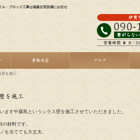
イル・ブロック工事は福森左官設備にお任せ
い
業務内容
ブログ
島壁を施工
壁を施工
います中霧島というシラス壁を施工させていただきました。
材の材料です。
ノを当てても大丈夫。