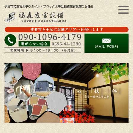
伊賀市で左官工事やタイル・ブロック工事は福森左官設備にお任せ